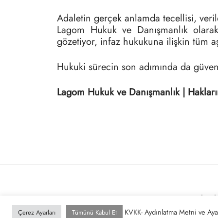
Adaletin gerçek anlamda tecellisi, veri
Lagom Hukuk ve Danışmanlık olarak, c
gözetiyor, infaz hukukuna ilişkin tüm 
Hukuki sürecin son adımında da güvenl
Lagom Hukuk ve Danışmanlık | Haklar
KURUMSAL
BILG
KVKK- Aydınlatma Metni ve Ayar
Çerez Ayarları
Tümünü Kabul Et