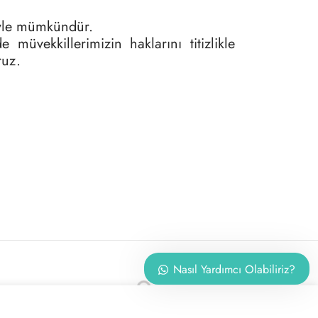
siyle mümkündür.
üvekkillerimizin haklarını titizlikle
ruz.
Nasıl Yardımcı Olabiliriz?
Z