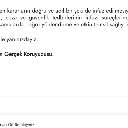
len kararların doğru ve adil bir şekilde infaz edilme
eza ve güvenlik tedbirlerinin infazı süreçlerinde m
aşamalarda doğru yönlendirme ve etkin temsil sağlıyo
e yanınızdayız.
ın Gerçek Koruyucusu.
I&DESTEK
UZMANLIK ALANLARIMI
ları Görüntüleyiniz.