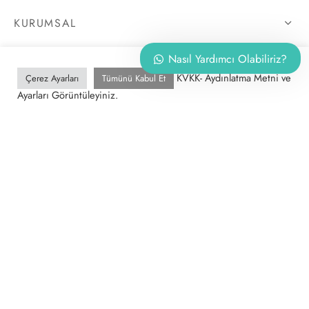
KURUMSAL
BILGI&DESTEK
Nasıl Yardımcı Olabiliriz?
KVKK- Aydınlatma Metni ve
Çerez Ayarları
Tümünü Kabul Et
UZMANLIK ALANLARIMIZ
Ayarları Görüntüleyiniz.