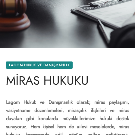
İ SINAİ MÜLKİYET HUKUKU
 Ticareti Hukuku
 İFLAS HUKUKU
 Mülkiyet Hukuku
UKUKU
 Hukuki Bilgiler
 UYUŞMAZLIKLARI
ük ve Dış Ticaret Hukuku
LAGOM HUKUK VE DANIŞMANLIK
AS HUKUKU
Hukuku – İflas Hukuku
MİRAS HUKUKU
R HUKUKU
i Hukuku
Lagom Hukuk ve Danışmanlık olarak; miras paylaşımı,
RET HUKUKU
z Hukuku
vasiyetname düzenlemeleri, mirasçılık ilişkileri ve miras
RE HUKUKU
at ve Gayrimenkul Hukuku
davaları gibi konularda müvekkillerimize hukuki destek
sunuyoruz. Hem kişisel hem de ailevi meselelerde, miras
ukuku
hukuku kapsamında adil çözüm yolları geliştirerek,