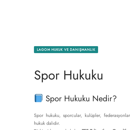
İFLAS HUKUKU
ülkiyet Hukuku
KUKU
ukuki Bilgiler
UYUŞMAZLIKLARI
 ve Dış Ticaret Hukuku
 HUKUKU
kuku – İflas Hukuku
LAGOM HUKUK VE DANIŞMANLIK
HUKUKU
Hukuku
Spor Hukuku
ET HUKUKU
Hukuku
 HUKUKU
ve Gayrimenkul Hukuku
Spor Hukuku Nedir?
ku
Spor hukuku, sporcular, kulüpler, federasyonlar
Hukuku
hukuk dalıdır.