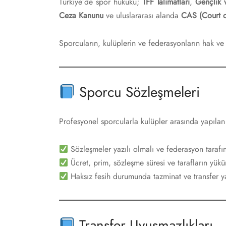
 Hukuku
Türkiye’de spor hukuku;
TFF Talimatları
,
Gençlik 
Ceza Kanunu
ve uluslararası alanda
CAS (Court of
Hukuku
Sporcuların, kulüplerin ve federasyonların hak ve
 ve Reasürans
ukuku
Sporcu Sözleşmeleri
er Hukuku
Profesyonel sporcularla kulüpler arasında yapılan 
i Hukuku
Sözleşmeler yazılı olmalı ve federasyon tarafın
tandaşlık ve Yabancılar Hukuku
Ücret, prim, sözleşme süresi ve tarafların yükü
Haksız fesih durumunda tazminat ve transfer y
Transfer Uyuşmazlıkları