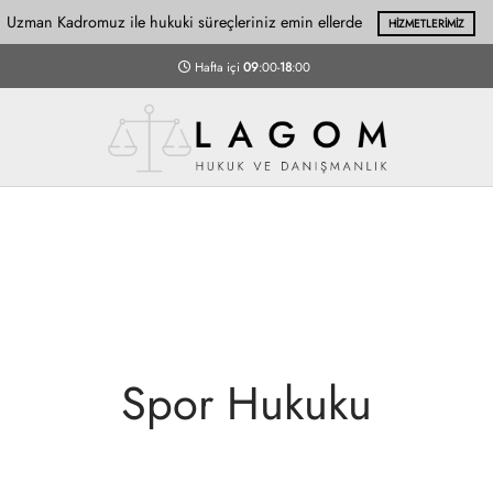
Danışmanlık Talebi Oluşturabilirsiniz
G
Hafta içi
09
:00-
18
:00
Spor Hukuku