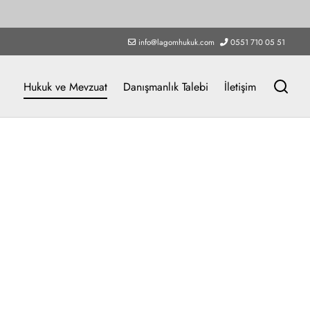
ÖSTER
info@lagomhukuk.com
0551 710 05 51
Hukuk ve Mevzuat
Danışmanlık Talebi
İletişim