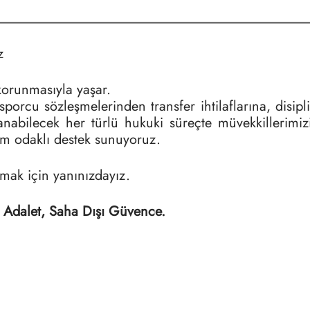
z
korunmasıyla yaşar.
rcu sözleşmelerinden transfer ihtilaflarına, disipl
abilecek her türlü hukuki süreçte müvekkillerimizi
züm odaklı destek sunuyoruz.
mak için yanınızdayız.
Adalet, Saha Dışı Güvence.