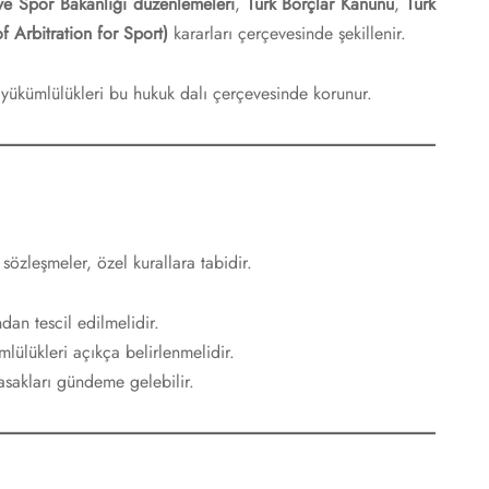
ve Spor Bakanlığı düzenlemeleri
,
Türk Borçlar Kanunu
,
Türk
 Arbitration for Sport)
kararları çerçevesinde şekillenir.
 yükümlülükleri bu hukuk dalı çerçevesinde korunur.
sözleşmeler, özel kurallara tabidir.
dan tescil edilmelidir.
mlülükleri açıkça belirlenmelidir.
asakları gündeme gelebilir.