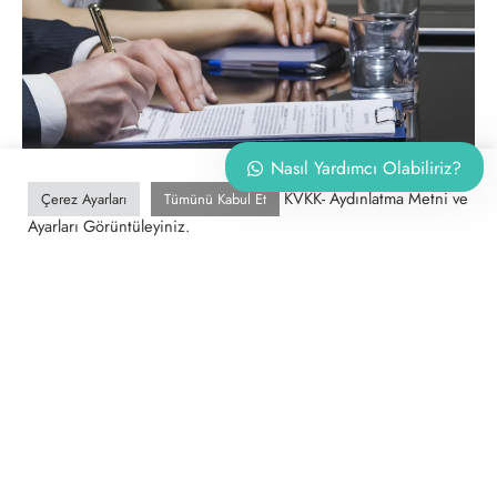
Nasıl Yardımcı Olabiliriz?
KVKK- Aydınlatma Metni ve
Çerez Ayarları
Tümünü Kabul Et
Ayarları Görüntüleyiniz.
AILE HUKUKU
Velayet Davaları